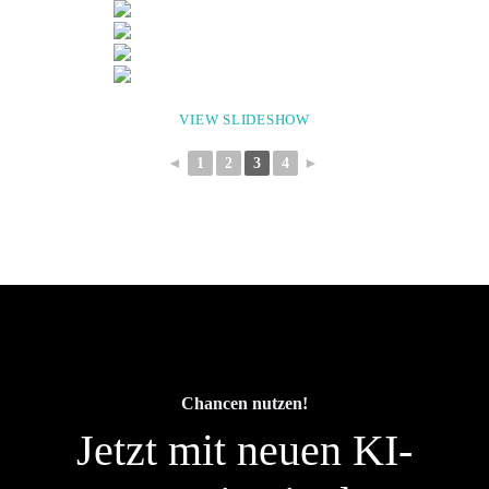
VIEW SLIDESHOW
◄
1
2
3
4
►
Chancen nutzen!
Jetzt mit neuen KI-