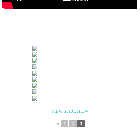
VIEW SLIDESHOW
◄
1
2
3