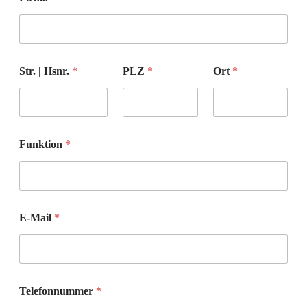
H
Str. | Hsnr.
*
PLZ
*
Ort
*
s
n
r
.
*
*
Funktion
*
E-Mail
*
Telefonnummer
*